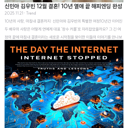
신민아 김우빈 12월 결혼! 10년 열애 끝 해피엔딩 완성
2025.11.21
· Trend
10년의 사랑, 마침내 결혼까지: 신민아와 김우빈의 특별한 여정10년간 이어진
두 배우의 사랑은 어떻게 연예계 대표 '장수 커플'로 자리잡았을까요? 그 긴 여
정의 끝에 마침내 결혼이라는 새로운 시작점을 맞이한 이들의 이야기를 만나보
세요.신민아와 김우빈, 운명적 만남에서 결혼으로2025년 11월 20일, 연예계
를 떠들썩하게 만든 소식이 전해졌습니다. 배우 신민아가 배우 김우빈과 결혼을
발표한 것입니다. 이 소식은 실시간 검색어 1위를 차지하며 수많은 팬들의 축하
와 응원으로 가득 찼습니다. 특히 이 결혼 발표는 단순한 연예뉴스를 넘어, 현대
사회에서 여성 연기인이 어떻게 자신의 커리어와 개인 생활을 조화롭게 이어갈
수 있는지 보여주는 의미 있는 사례가 되고 있습니다. 2014년 광고 촬영장에서
시작된 인연신..