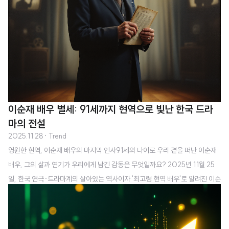
이순재 배우 별세: 91세까지 현역으로 빛난 한국 드라
마의 전설
2025.11.28
· Trend
영원한 현역, 이순재 배우의 마지막 인사91세의 나이로 우리 곁을 떠난 이순재
배우, 그의 삶과 연기가 우리에게 남긴 감동은 무엇일까요? 2025년 11월 25
일, 한국 연극·드라마계의 살아있는 역사이자 '최고령 현역 배우'로 알려진 이순
재 씨의 별세 소식은 단순한 연예 뉴스를 넘어 한국 문화사의 한 페이지가 닫힌
것처럼 많은 이들의 가슴을 먹먹하게 하고 있습니다.이순재 배우: 한국 방송사
의 70년 동반자이순재의 경력은 한국 현대사 자체와도 맞닿아 있습니다. 1934