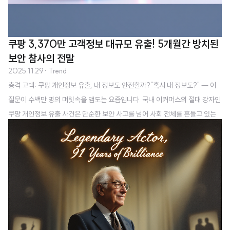
쿠팡 3,370만 고객정보 대규모 유출! 5개월간 방치된
보안 참사의 전말
2025.11.29
· Trend
충격 고백: 쿠팡 개인정보 유출, 내 정보도 안전할까?"혹시 내 정보도?" — 이
질문이 수백만 명의 머릿속을 맴도는 요즘입니다. 국내 이커머스의 절대 강자인
쿠팡 개인정보 유출 사건은 단순한 보안 사고를 넘어 사회 전체를 흔들고 있는
위기 상황입니다. 3,370만 개의 계정 정보가 무단으로 노출된 이 사건의 규모
와 충격을 생각해 보면, 우리 모두의 불안감은 당연한 반응이 아닐까요?쿠팡 개
인정보 유출, 얼마나 심각한 상황인가요?당신이 쿠팡 고객이라면 이 숫자를 주
목해야 합니다. 무려 3,370만 개의 고객 계정이 해외 서버를 통해 5개월간 무
단으로 접근당했다는 것입니다. 이는 단순한 비교가 아닙니다:한국의 총인구 약
5,100만 명의 66%에 해당하는 규모쿠팡의 3분기 기준 활성 고객 2,470만
명을 ..