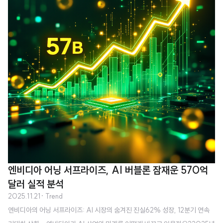
년 함경북도 회령에서 태어나 초등학생 시절 해방을 맞이하고, 고등학교 1학년
때는 한국전쟁의 아픔을 겪었던 그는 서울대 철학과에 진학했습니다. 대학 시절
영국 배우 로렌스 올리비에의 '햄릿'을 보고 배우의 길을 결심한 이순재는 1956
년 연극..
엔비디아 어닝 서프라이즈, AI 버블론 잠재운 570억
달러 실적 분석
2025.11.21
· Trend
엔비디아의 어닝 서프라이즈: AI 시장의 숨겨진 진실62% 성장, 12분기 연속