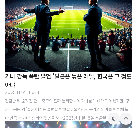
내린..
가나 감독 폭탄 발언 '일본은 높은 레벨, 한국은 그 정도
아냐
2025.11.19
· Trend
진땀승 뒤 숨겨진 한국 축구의 진짜 문제한국이 가나를 1-0으로 이겼지만, 경
기 내용은 왜 '졸전'이라는 혹평을 받았을까요? 진짜 승리의 의미를 파헤쳐 봅니
다.한국 대 가나, 승리의 뒷면을 보다2025년 11월 18일 서울월드컵경기장에서
테
상
펼쳐진 한국 대 가나 평가전은 이태석의 A매치 데뷔골로 1-0의 승리로 마무리
마
단
으
되었습니다. 표면적으로는 2026 북중미월드컵을 앞둔 7개월 전, 귀중한 승점