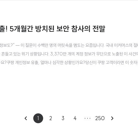
출! 5개월간 방치된 보안 참사의 전말
 정보도?" — 이 질문이 수백만 명의 머릿속을 맴도는 요즘입니다. 국내 이커머스의 절
 흔들고 있는 위기 상황입니다. 3,370만 개의 계정 정보가 무단으로 노출된 이 사건
까요?쿠팡 개인정보 유출, 얼마나 심각한 상황인가요?당신이 쿠팡 고객이라면 이 숫
 5개월간 무단으로 접근당했다는 것입니다. 이는 단순한 비교가 아닙니다:한국의 총인구 약
0만 명을 ..
이
다
1
2
3
4
···
250
전
음