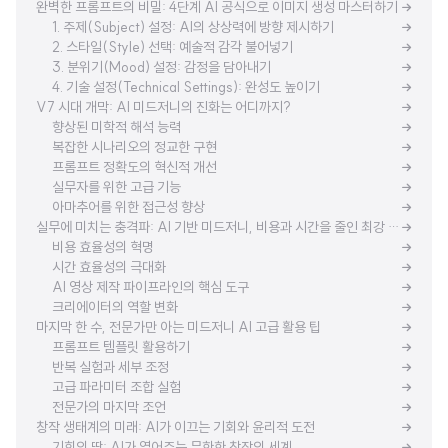
완벽한 프롬프트의 비밀: 4단계 AI 공식으로 이미지 생성 마스터하기
1. 주제(Subject) 설정: AI의 상상력에 방향 제시하기
2. 스타일(Style) 선택: 예술적 감각 불어넣기
3. 분위기(Mood) 설정: 감정을 담아내기
4. 기술 설정(Technical Settings): 완성도 높이기
V7 시대 개막: AI 미드저니의 진화는 어디까지?
향상된 미학적 해석 능력
복잡한 시나리오의 정교한 구현
프롬프트 정확도의 혁신적 개선
실무자를 위한 고급 기능
아마추어를 위한 접근성 향상
실무에 미치는 충격파: AI 기반 미드저니, 비용과 시간을 줄인 최강 크리에이터 도구
비용 효율성의 혁명
시간 효율성의 극대화
AI 영상 제작 파이프라인의 핵심 도구
크리에이터의 역할 변화
마지막 한 수, 전문가만 아는 미드저니 AI 고급 활용 팁
프롬프트 템플릿 활용하기
반복 실험과 세부 조정
고급 파라미터 조합 실험
전문가의 마지막 조언
창작 생태계의 미래: AI가 이끄는 기회와 윤리적 도전
기회의 땅: AI가 열어주는 무한한 창작의 세계