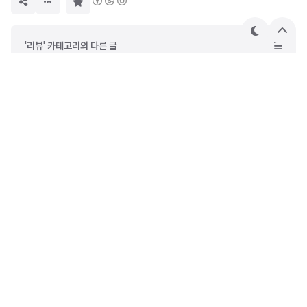
구
독
하
기
테
상
'리뷰' 카테고리의 다른 글
마
단
으
1105회 로또 5등 당첨 리뷰
로
1104회 로또 4등 당첨 리뷰
[내돈내산 / 리뷰] 1More 컴포버즈 미니 리뷰
[내돈내산 / 리뷰] 아모란나 Thunderbolt & USB4 NVMe SSD Enclosure 리뷰
대무무
IT Totality: 개발의 신이 되는 그 날까지!!!