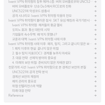
Ivanti VPN 취약점의 침투 메커니즘: 버퍼 오버플로우와 UNC5221의 실전기
버퍼 오버플로우: 단순 DoS에서 RCE로의 진화
UNC5221의 악성코드 삼총사
공격 시나리오: Ivanti VPN 취약점 악용의 전모
Ivanti VPN 취약점이 불러온 참사: SKT 유심 해킹과 국가기반시설 위협
Ivanti VPN 취약점: 해커들의 황금 열쇠
도미노 효과: 통신 대란의 시작
기업들의 속수무책: 왜 막지 못했나?
교훈과 대책: Ivanti VPN 취약점 사태 이후
Ivanti VPN 취약점 사태 이후: 패치, 탐지, 그리고 끝나지 않은 보안 전쟁
1. 패치 이후의 현실: 끝나지 않은 위협
2. 필수 탐지 지표(IOC): 경계를 늦추지 마세요
3. 대응 전략: 선제적 방어의 중요성
4. 미래의 보안 위협: 준비되지 않은 자에겐 없다
전문가의 시선: Ivanti VPN 취약점으로 본 경계선 보안의 본질
UNC5221의 공격 전략 분석
경계선 보안의 재정의
패치 관리의 중요성
위협 인텔리전스의 역할
미래 대응 전략
Reference